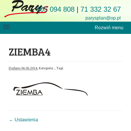
505 094 808
|
71 332 32 67
parysplan@op.pl
Rozwiń menu
ZIEMBA4
Dodano 06.06.2014
, Kategoria: , Tagi:
← Ustawienia