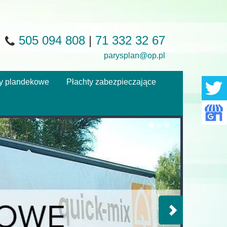
505 094 808
|
71 332 32 67
parysplan@op.pl
y plandekowe
Płachty zabezpieczające