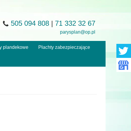
505 094 808
|
71 332 32 67
parysplan@op.pl
y plandekowe
Płachty zabezpieczające