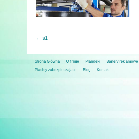
← s1
Strona Główna
O firmie
Plandeki
Banery reklamowe
Płachty zabezpieczające
Blog
Kontakt